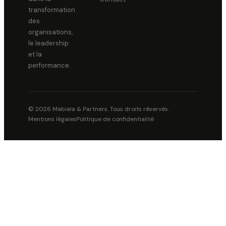
transformation
des
organisations,
le leadership
et la
performance.
© 2026 Mabiala & Partners. Tous droits réservés.
Mentions légales
Politique de confidentialité